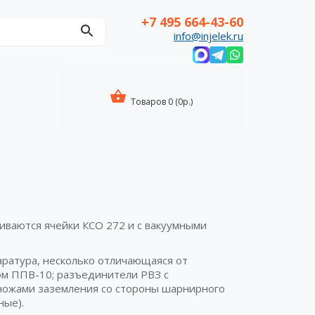
+7 495 664-43-60
info@injelek.ru
Товаров 0 (0р.)
ваются ячейки КСО 272 и с вакуумными
ратура, несколько отличающаяся от
ом ППВ-10; разъединители РВЗ с
 ножами заземления со стороны шарнирного
ные).