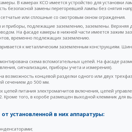
камеры. В камерах КСО имеется устройство для установки л
сть безопасной замены перегоревшей лампы без снятия нап
сетчатые или сплошные со смотровым окном ограждения.
ы и приборы, подлежащие заземлению, заземлены. Верхняя 
оводом. На фасаде камеры в нижней части имеется зажим за
ентов, временно подлежащих заземлению.
аривается к металлическим заземленным конструкциям. Шин
смонтирована схема вспомогательных цепей. На фасаде разм
ления, сигнализации, приборы учета и измерения).
а возможность концевой разделки одного или двух трехфаз
й сечением до 500 мм.
 цепей питания электромагнитов включения, цепей управлен
2. Кроме того, в коробе размещен выходной клеммник для 
 от установленной в них аппаратуры:
онденсаторами;