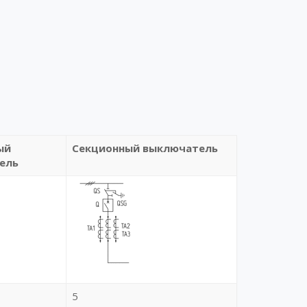
ый
Секционный выключатель
ель
5