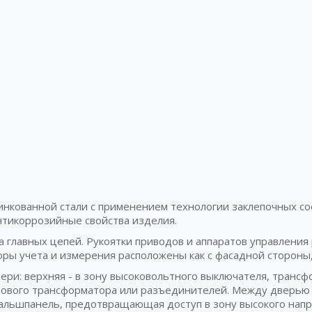
цинкованной стали с применением технологии заклепочных с
нтикоррозийные свойства изделия.
 главных цепей. Рукоятки приводов и аппаратов управления
оры учета и измерения расположены как с фасадной стороны,
ери: верхняя - в зону высоковольтного выключателя, транс
илового трансформатора или разъединителей. Между дверью 
альшпанель, предотвращающая доступ в зону высокого напр