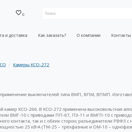
0
та и доставка
Как заказать?
О компании
Контакты
КСО
Камеры КСО-272
 применение выключателей типа ВМП, ВПМ, ВПМП. Изготавли
й камер КСО-266. В КСО-272 применена высоковольтная аппа
тели ВМГ-10 с приводами ПП-67, ПЭ-11 и ВМГП-10 с привод
ого контакта, так и с обеих сторон; разъединители РВФЗ с
мощностью 25 кВ•А (ТМ-25 – трёхфазные и ОМ-10 – однофаз