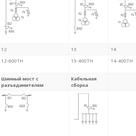
12
13
14
12-600ТН
13-400ТН
14-400ТН
Шинный мост с
Кабельная
разъединителем
сборка