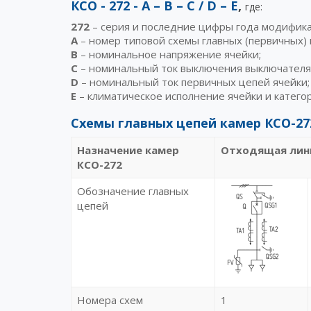
КСО - 272 - А – В – С / D – E
,
где:
272
– серия и последние цифры года модифика
А
– номер типовой схемы главных (первичных) 
В
– номинальное напряжение ячейки;
C
– номинальный ток выключения выключателя
D
– номинальный ток первичных цепей ячейки;
E
– климатическое исполнение ячейки и катего
Схемы главных цепей камер КСО-272
Назначение камер
Отходящая лин
КСО-272
Обозначение главных
цепей
Номера схем
1