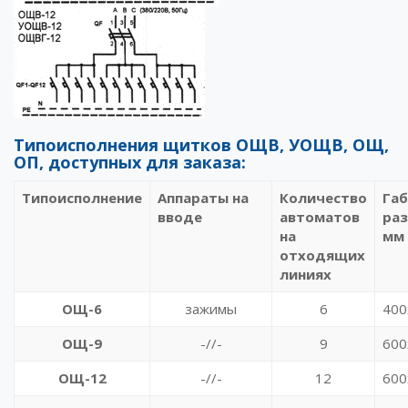
Типоисполнения щитков ОЩВ, УОЩВ, ОЩ,
ОП, доступных для заказа:
Типоисполнение
Аппараты на
Количество
Га
вводе
автоматов
ра
на
мм
отходящих
линиях
ОЩ-6
зажимы
6
400
ОЩ-9
-//-
9
600
ОЩ-12
-//-
12
600