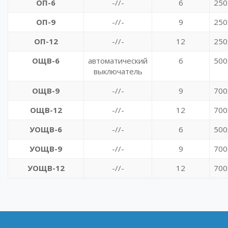
ОП-6
-//-
6
250
ОП-9
-//-
9
250
ОП-12
-//-
12
250
ОЩВ-6
автоматический
6
500
выключатель
ОЩВ-9
-//-
9
700
ОЩВ-12
-//-
12
700
УОЩВ-6
-//-
6
500
УОЩВ-9
-//-
9
700
УОЩВ-12
-//-
12
700