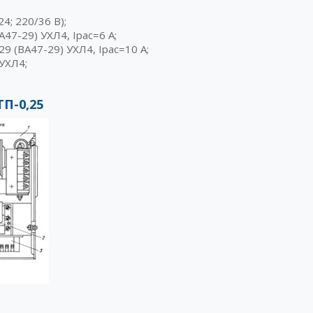
4; 220/36 В);
47-29) УХЛ4, Iрас=6 А;
9 (ВА47-29) УХЛ4, Iрас=10 А;
УХЛ4;
П-0,25