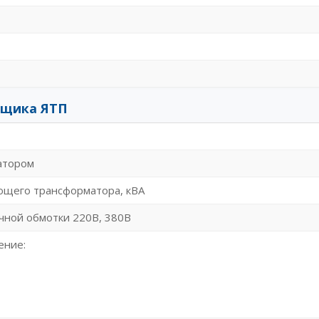
ящика ЯТП
атором
щего трансформатора, кВА
ной обмотки 220В, 380В
ение: