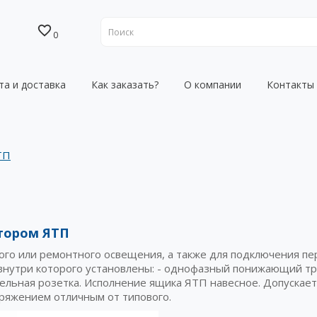
0
та и доставка
Как заказать?
О компании
Контакты
ТП
тором ЯТП
го или ремонтного освещения, а также для подключения пе
внутри которого установлены: - однофазный понижающий т
ельная розетка. Исполнение ящика ЯТП навесное. Допускает
ряжением отличным от типового.