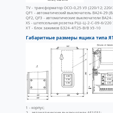
TV - трансформатор ОСО-0,25 У3 (220/12; 220/2
QF1 - автоматический выключатель ВА24-29 (ВА
QF2, QF3 - автоматические выключатели ВА24-2
XS - штепсельная розетка РШ-Ц-2-С-09-6/220 
XT - блок зажимов БЗ24-4П25-В/В У3-10
Габаритные размеры ящика типа ЯТ
1 - корпус;
2 - автоматические выключатели АЕ1031;